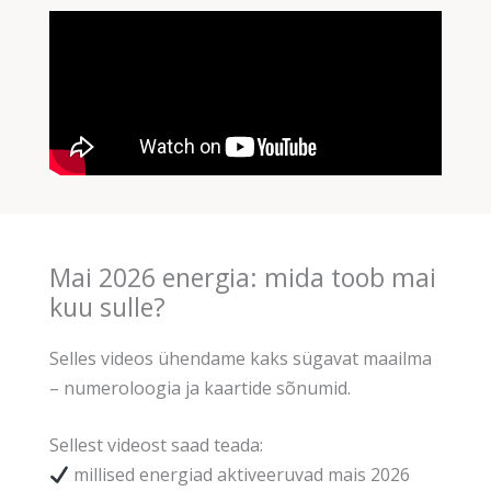
Mai 2026 energia: mida toob mai
kuu sulle?
Selles videos ühendame kaks sügavat maailma
– numeroloogia ja kaartide sõnumid.
Sellest videost saad teada:
millised energiad aktiveeruvad mais 2026