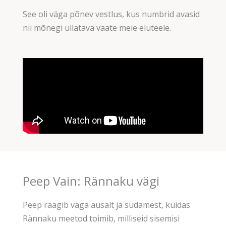
See oli väga põnev vestlus, kus numbrid avasid
nii mõnegi üllatava vaate meie eluteele.
Peep Vain: Rännaku vägi
Peep räägib väga ausalt ja südamest, kuidas
Rännaku meetod toimib, milliseid sisemisi