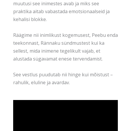
muutusi see inimestes avab ja miks see
praktika aitab vabastada emotsionaalseid ja
kehalisi blokke.
Räägime nii inimlikust kogemusest, Peebu enda
teekonnast, Rännaku sündmustest kui ka
sellest, mida inimene tegelikult vajab, et
alustada sügavamat enese tervendamist.
See vestlus puudutab nii hinge kui mõistust –
rahulik, eluline ja avardav.