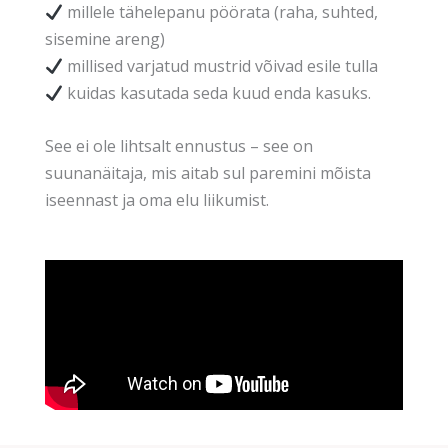
millele tähelepanu pöörata (raha, suhted,
sisemine areng)
millised varjatud mustrid võivad esile tulla
kuidas kasutada seda kuud enda kasuks.
See ei ole lihtsalt ennustus – see on
suunanäitaja, mis aitab sul paremini mõista
iseennast ja oma elu liikumist.