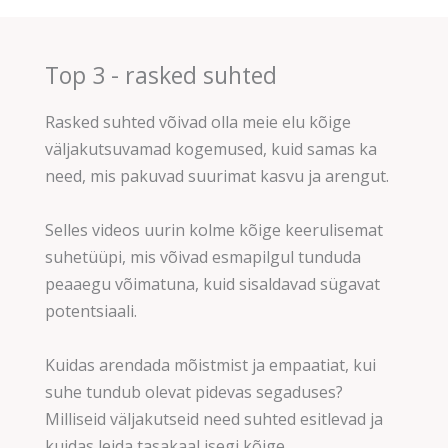
Top 3 - rasked suhted
Rasked suhted võivad olla meie elu kõige
väljakutsuvamad kogemused, kuid samas ka
need, mis pakuvad suurimat kasvu ja arengut.
Selles videos uurin kolme kõige keerulisemat
suhetüüpi, mis võivad esmapilgul tunduda
peaaegu võimatuna, kuid sisaldavad sügavat
potentsiaali.
Kuidas arendada mõistmist ja empaatiat, kui
suhe tundub olevat pidevas segaduses?
Milliseid väljakutseid need suhted esitlevad ja
kuidas leida tasakaal isegi kõige