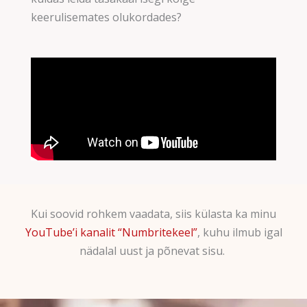
keerulisemates olukordades?
Kui soovid rohkem vaadata, siis külasta ka minu
YouTube’i kanalit “Numbritekeel”
, kuhu ilmub igal
nädalal uust ja põnevat sisu.