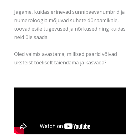
Jagame, kuidas erinevad sünnipäevanumbrid ja
numeroloogia mõjuvad suhete dünaamikale,
toovad esile tugevused ja nõrkused ning kuidas
neid üle saada.
Oled valmis avastama, millised paarid võivad
üksteist tõeliselt täiendama ja kasvada?