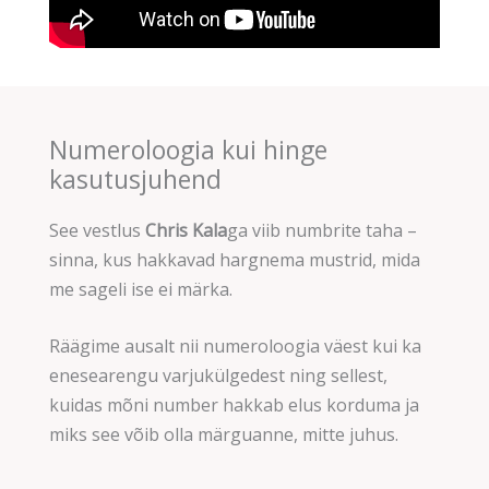
Numeroloogia kui hinge
kasutusjuhend
See vestlus
Chris Kala
ga viib numbrite taha –
sinna, kus hakkavad hargnema mustrid, mida
me sageli ise ei märka.
Räägime ausalt nii numeroloogia väest kui ka
enesearengu varjukülgedest ning sellest,
kuidas mõni number hakkab elus korduma ja
miks see võib olla märguanne, mitte juhus.