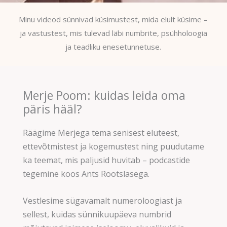
Minu videod sünnivad küsimustest, mida elult küsime –
ja vastustest, mis tulevad läbi numbrite, psühholoogia
ja teadliku enesetunnetuse.
Merje Poom: kuidas leida oma
päris hääl?
Räägime Merjega tema senisest eluteest,
ettevõtmistest ja kogemustest ning puudutame
ka teemat, mis paljusid huvitab – podcastide
tegemine koos Ants Rootslasega.
Vestlesime sügavamalt numeroloogiast ja
sellest, kuidas sünnikuupäeva numbrid