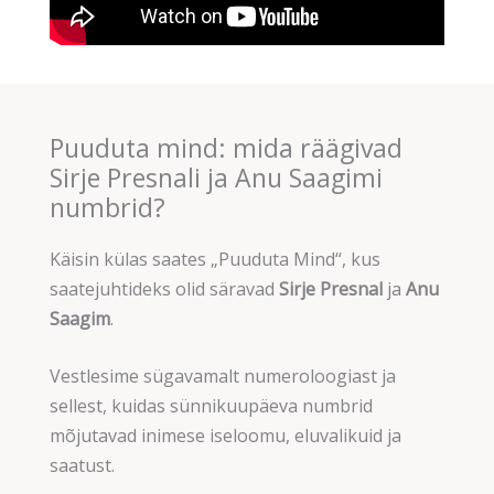
Puuduta mind: mida räägivad
Sirje Presnali ja Anu Saagimi
numbrid?
Käisin külas saates „Puuduta Mind“, kus
saatejuhtideks olid säravad
Sirje Presnal
ja
Anu
Saagim
.
Vestlesime sügavamalt numeroloogiast ja
sellest, kuidas sünnikuupäeva numbrid
mõjutavad inimese iseloomu, eluvalikuid ja
saatust.