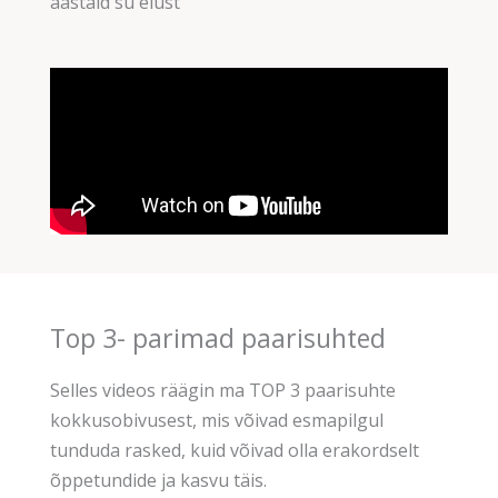
aastaid su elust
Top 3- parimad paarisuhted
Selles videos räägin ma TOP 3 paarisuhte
kokkusobivusest, mis võivad esmapilgul
tunduda rasked, kuid võivad olla erakordselt
õppetundide ja kasvu täis.