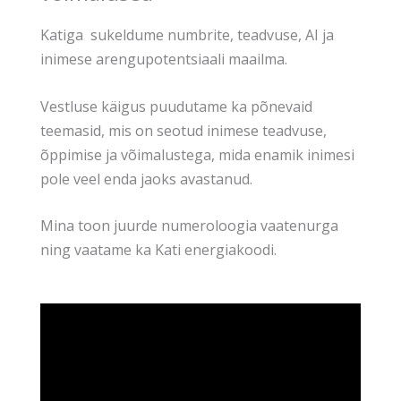
Katiga sukeldume numbrite, teadvuse, AI ja
inimese arengupotentsiaali maailma.
Vestluse käigus puudutame ka põnevaid
teemasid, mis on seotud inimese teadvuse,
õppimise ja võimalustega, mida enamik inimesi
pole veel enda jaoks avastanud.
Mina toon juurde numeroloogia vaatenurga
ning vaatame ka Kati energiakoodi.