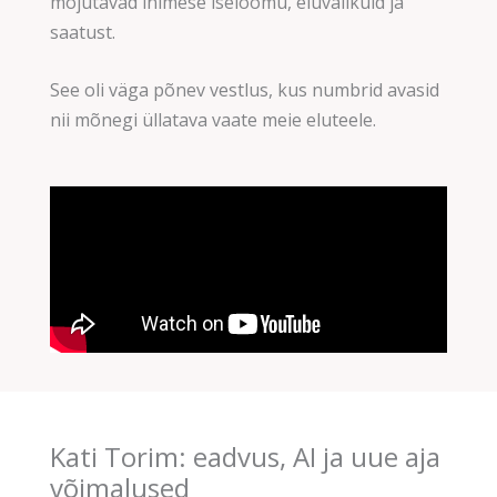
mõjutavad inimese iseloomu, eluvalikuid ja
saatust.
See oli väga põnev vestlus, kus numbrid avasid
nii mõnegi üllatava vaate meie eluteele.
Kati Torim: eadvus, AI ja uue aja
võimalused