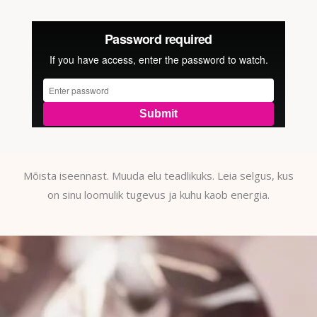
Mõista iseennast. Muuda elu teadlikuks. Leia selgus, kus
on sinu loomulik tugevus ja kuhu kaob energia.