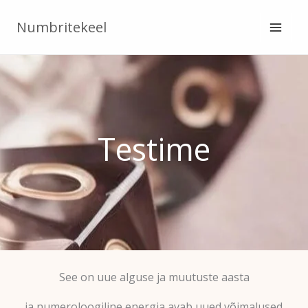
Skip
Numbritekeel
to
content
Testime
See on uue alguse ja muutuste aasta
ja numeroloogiline energia avab uued võimalused