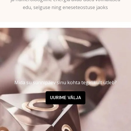
edu, selguse ning eneseteostuse jaoks
Mida su sünnipäev sinu kohta tegelikult ütleb?
UURIME VÄLJA