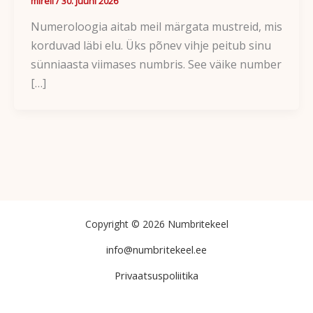
mirell
/
30. juuni 2026
Numeroloogia aitab meil märgata mustreid, mis
korduvad läbi elu. Üks põnev vihje peitub sinu
sünniaasta viimases numbris. See väike number
[…]
Copyright © 2026 Numbritekeel
info@numbritekeel.ee
Privaatsuspoliitika